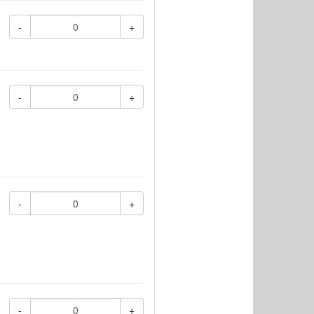
-
+
-
+
-
+
-
+