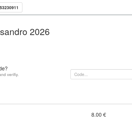
353230911
essandro 2026
de?
nd verifiy.
8.00 €